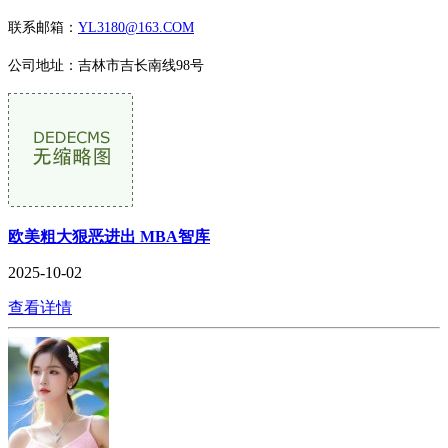
联系邮箱：
YL3180@163.COM
公司地址：吉林市吉长南线98号
欧美粗大狠恶进出 MBA智库
2025-10-02
查看详情