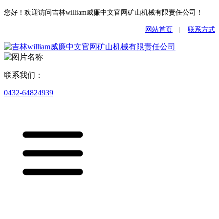
您好！欢迎访问吉林william威廉中文官网矿山机械有限责任公司！
网站首页
|
联系方式
联系我们：
0432-64824939