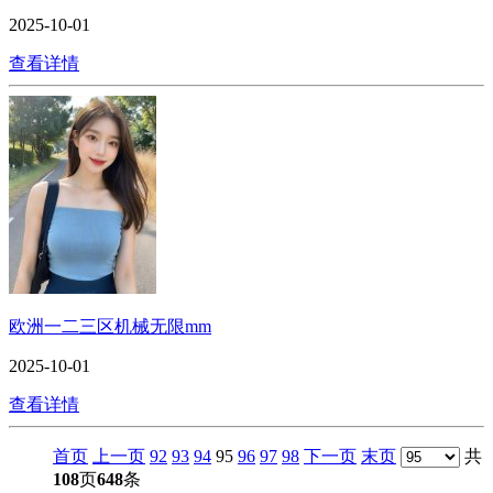
2025-10-01
查看详情
欧洲一二三区机械无限mm
2025-10-01
查看详情
首页
上一页
92
93
94
95
96
97
98
下一页
末页
共
108
页
648
条