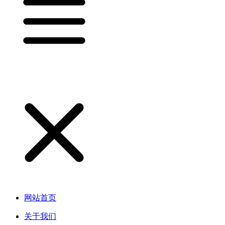
网站首页
关于我们