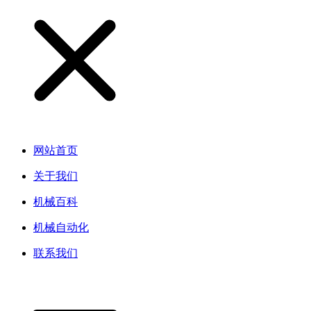
网站首页
关于我们
机械百科
机械自动化
联系我们