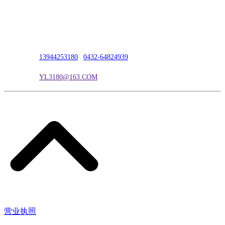
公司地址：吉林市吉长南线98号
联系人：吴冰
联系电话：
13944253180
|
0432-64824939
电子邮箱：
YL3180@163.COM
营业执照