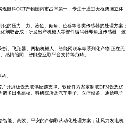
现眼科OCT产物国内市占率第一；专注于通过无框架脑立体
。
化的压力、力、液位、倾角、位移等各类传感器的处理方案；
催化剂取合成；研发出产机械人零部件编码器即角度传感器，这
安拆、飞翔器、两栖机械人、智能网联车等系列化产物 正在无
护、感情陪同、智能交互取平台支持等范畴。
结构。
片开辟板设想取供应链支撑、软硬件方案定制取DFM设想优
现已为诸多出名高校、科研院所及汽车电子、医疗设备、通信电子
供给智能、高效、平安的产物取从动化处理方案；让风力发电机