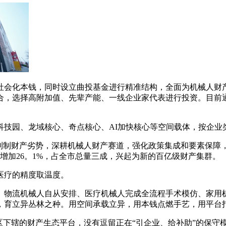
会化本钱，同时设立曲投基金进行精准结构，全面为机械人财产
合，选择高附加值、先辈产能、一线企业家代表进行投资。目前
园、龙域核心、奇点核心、AI加快核心等空间载体，按企业类型
制财产劣势，深耕机械人财产赛道，强化政策集成和要素保障
，同比增加26。1%，占全市总量三成，兴起为新的百亿级财产集群。
医疗的精度取温度。
物流机械人自从安排、医疗机械人完成全流程手术模仿、家用机
，育立异丛林之种。用空间承载立异，用本钱点燃手艺，用平台
辖的财产生态平台，没有逗留正在“引企业、给补助”的保守模式