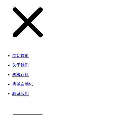
网站首页
关于我们
机械百科
机械自动化
联系我们