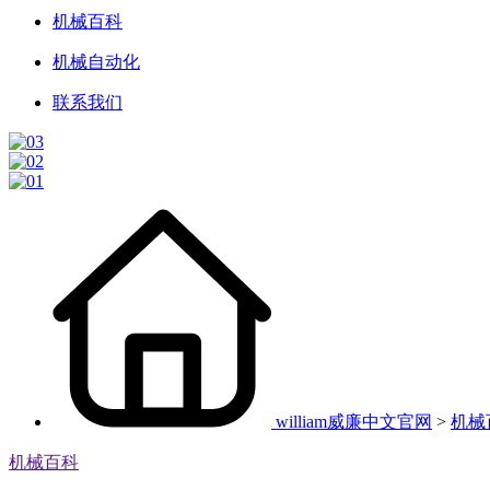
机械百科
机械自动化
联系我们
william威廉中文官网
>
机械
机械百科