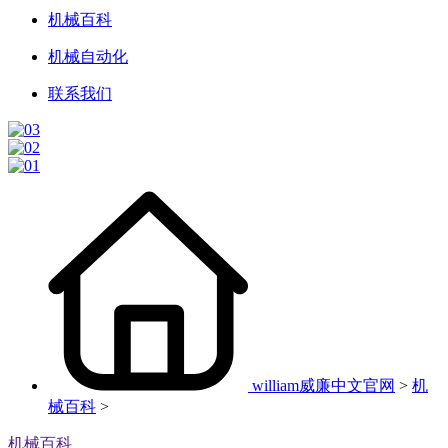
机械百科
机械自动化
联系我们
william威廉中文官网
>
机
械百科
>
机械百科