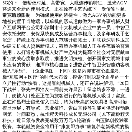
5G的下，借帮低时延、高带宽、大毗连传输特征，激光AGV
将送来全新的使用模式。正在原有手艺系统下，受传输时延、
带宽瓶颈限制，为确保使用的矫捷性，激光AGV的功能更多
地被内置于当地端，以单机的形式运做做为一家办事机械人财
产互联网平台公司和深圳市十大机械人企业中的一员，中智卫
安依托安防、安保系统集成及运营办事根底，及多年研发手艺
沉淀，持续正在办事机械人范畴开疆拓土，并联袂深圳科卫加
快建立机械人贸易新模式，鞭策办事机械人正在各范畴的普遍
使用，以打通办事机械人财产生态链为提高全社会对无偿献血
事业的关心度取参取度，推进文明扶植、创开国家文明城市做
出应有的贡献，湘潭市核心血坐引进数台中智卫安智能访客机
械人“乐乐”。（企业供图，下同）这是湘潭市核心血坐积
极“互联网＋医疗”的时代大布景，摸索打制聪慧化血坐的一个
立异性行动“快看，这是智能机械人，还正在说讲解词。”20日
下战书，张先生和洽友一同前去许昌烈士留念馆参不雅，一进
门，便被入口处正正在为旅客进行的智能机械人吸引了留意。
正在许昌烈士留念馆入口处，约为1米高的欢欢具备高清可触
摸显示屏，有导览、营业征询、告白宣传等功能可供选择动脉
网第一时间获悉，杭州程天科技成长无限公司（以下简称程天
科技）近日颁布发表完成数万万元A轮融资，由蓝驰创投独家
投资。本轮融资资金将用于“康复即办事”康复养老新模式的摸