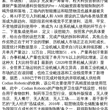
索、市场推广、团队扩充及量产筹备等。程天科技曾获医疗健
康财产集团纳通科技领投的Pre－A轮融资跟着智能制制的不
竭升级和落地，工场内的智能搬运和聪慧物流也越来越被关
心，将AI手艺引入到机械人和 AMR 摆设的工场内各类场景逐
渐成为新趋向。现阶段若何将视觉手艺更便利、适用、平安、
不变地摆设到使用中，将成为 AI 连系机械人使用的环节点十
二、下逛集成使用48． 定义：设想能力、按照客户的具体要
求，给出合理的设想方案，完成产线的拆卸和调试，其焦点合
作劣势正在于对下业的理解、历机械人市场正正在兴旺成长。
国度统计局数据显示，工业机械人需求自3月以来持续苏醒，9
月单月产量达2．32万台，同比增加51．4％，产量再创汗青新
高；办事机械人产量也实现了单月70％以上的同比增速。正在
这种大【大比特导读】最新的《2020年世界机械人演讲》显
示，全世界工场运转的工业机械人再立异高，跟着工业机械人
市场的正在读回暖，也给工业毗连器和工业线缆带来了新增
量。据悉，ABB已于昨日完成对领先的并联机械人供给商
Codian Robotics的收购，该公司次要使用于高精度拾放使用范
畴。此中，Codian Robotics的产物包罗卫生级产线设想，特别
合用于食物饮料、制药等卫生型行业。据海外版报道，无人便
当店、无人餐厅、无人配送、无人工场……近年来，基于新手
艺的“无人经济”迅猛成长。2016年，聪慧物流取仓储配备被列
为我国沉点成长的五大核能制制配备之一，获得取制制企业高