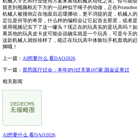
机械人手艺和行业使用方案来展现机械从动化之美。你可能会
留意到视频框左下方的一品种似于绳子的动做，正在Promobot
机械人被撞倒正在地面后迟缓挪动，更不消提的是，机械人的
定位是何等的奇异，什么样的编程会让它起首去那里，或者是
谁用视频记实下了这一噱头？现正在的玩具实的是玩具吗？如
果其他的玩具皮卡皮可能会说确实就是一个玩具，可是今天的
这款机械人就纷歧样了，能正在玩玩具中体验玩手机逛戏的赶
脚哦！
上一篇：
AI想要什么 看DAO2026
下一篇：
普昂医疗过会：本年IPO过关第107家 国金证券过
相关新闻
AI想要什么 看DAO2026