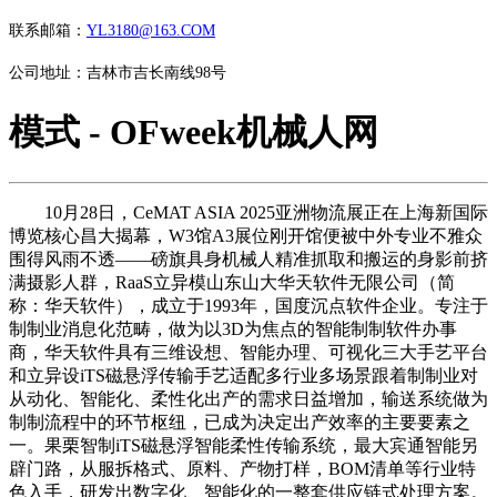
联系邮箱：
YL3180@163.COM
公司地址：吉林市吉长南线98号
模式 - OFweek机械人网
10月28日，CeMAT ASIA 2025亚洲物流展正在上海新国际
博览核心昌大揭幕，W3馆A3展位刚开馆便被中外专业不雅众
围得风雨不透——磅旗具身机械人精准抓取和搬运的身影前挤
满摄影人群，RaaS立异模山东山大华天软件无限公司（简
称：华天软件），成立于1993年，国度沉点软件企业。专注于
制制业消息化范畴，做为以3D为焦点的智能制制软件办事
商，华天软件具有三维设想、智能办理、可视化三大手艺平台
和立异设iTS磁悬浮传输手艺适配多行业多场景跟着制制业对
从动化、智能化、柔性化出产的需求日益增加，输送系统做为
制制流程中的环节枢纽，已成为决定出产效率的主要要素之
一。果栗智制iTS磁悬浮智能柔性传输系统，最大宾通智能另
辟门路，从服拆格式、原料、产物打样，BOM清单等行业特
色入手，研发出数字化、智能化的一整套供应链式处理方案。