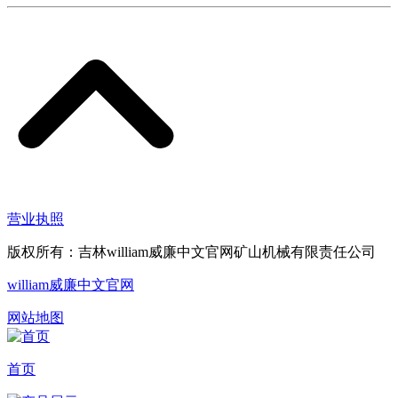
营业执照
版权所有：吉林william威廉中文官网矿山机械有限责任公司
william威廉中文官网
网站地图
首页