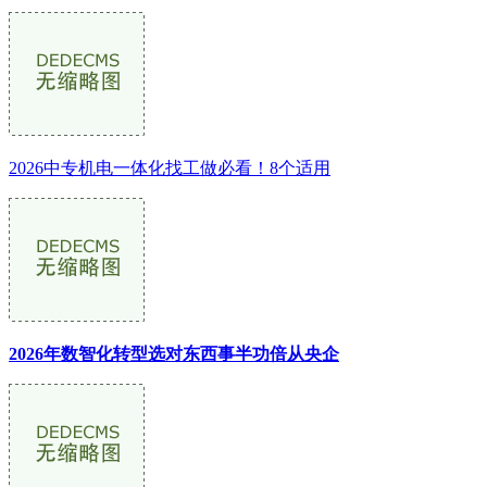
2026中专机电一体化找工做必看！8个适用
2026年数智化转型选对东西事半功倍从央企